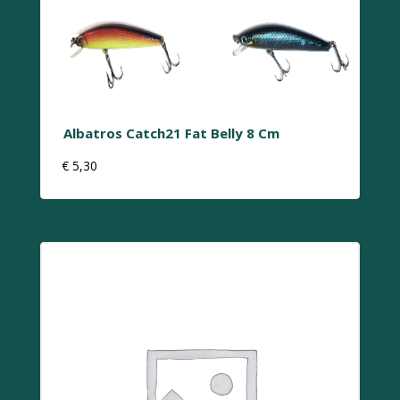
worden
op
de
productpagina
Albatros Catch21 Fat Belly 8 Cm
€
5,30
Dit
product
heeft
meerdere
variaties.
Deze
optie