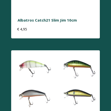
Albatros Catch21 Slim Jim 10cm
€
4,95
Dit
product
heeft
meerdere
variaties.
Deze
optie
kan
gekozen