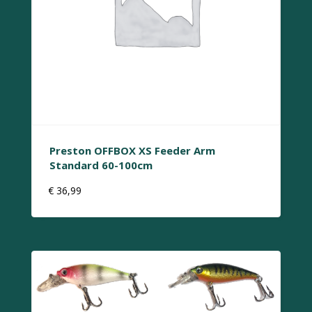
kan
gekozen
worden
op
de
productpagina
Preston OFFBOX XS Feeder Arm
Standard 60-100cm
€
36,99