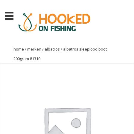
home
/
merken
/
albatros
/ albatros sleeplood boot
200gram 81310