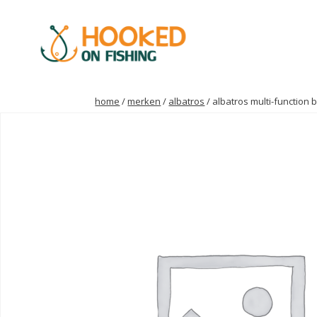
home
/
merken
/
albatros
/ albatros multi-function 