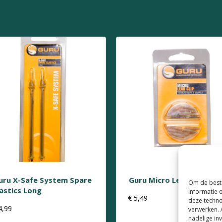
uru X-Safe System Spare
Guru Micro Lead Clip
Om de beste
lastics Long
informatie 
€
5,49
deze techno
4,99
verwerken. 
nadelige in