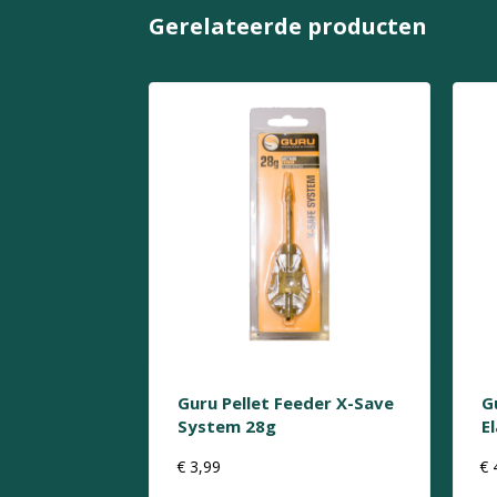
Gerelateerde producten
Guru Pellet Feeder X-Save
G
System 28g
E
€
3,99
€