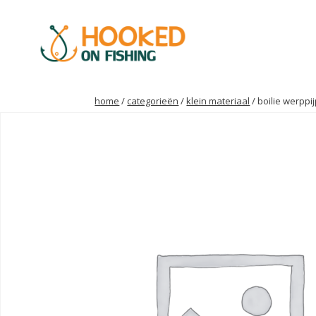
home
/
categorieën
/
klein materiaal
/ boilie werppi