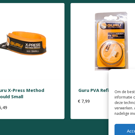
uru X-Press Method
Guru PVA Refill
Om de beste
ould Small
informatie 
€
7,99
deze techno
5,49
verwerken. 
nadelige in
Acc