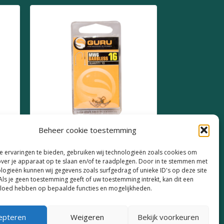
Beheer cookie toestemming
Guru MWG Barbless Size
 ervaringen te bieden, gebruiken wij technologieën zoals cookies om
16
over je apparaat op te slaan en/of te raadplegen. Door in te stemmen met
logieën kunnen wij gegevens zoals surfgedrag of unieke ID's op deze site
€
2,49
Als je geen toestemming geeft of uw toestemming intrekt, kan dit een
vloed hebben op bepaalde functies en mogelijkheden.
epteren
Weigeren
Bekijk voorkeuren