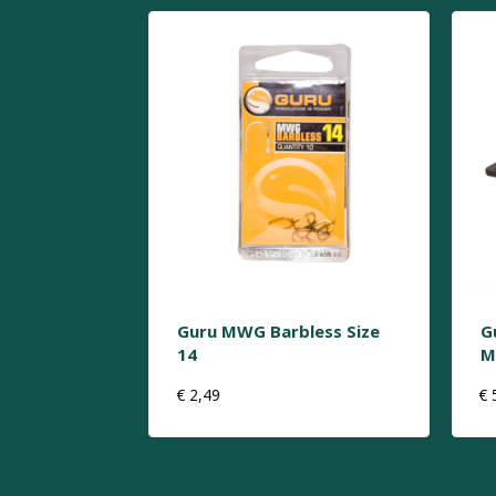
Guru MWG Barbless Size
G
14
M
€
2,49
€