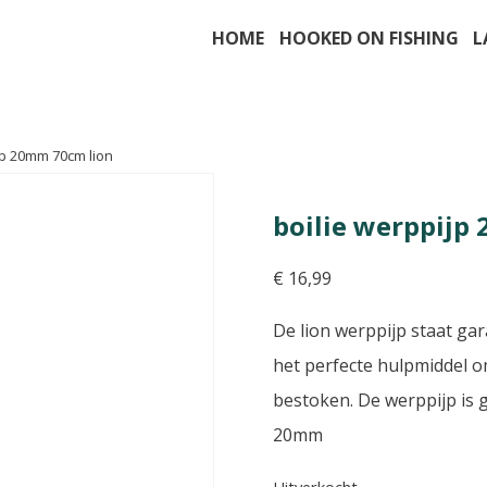
HOME
HOOKED ON FISHING
L
jp 20mm 70cm lion
boilie werppijp
€
16,99
De lion werppijp staat ga
het perfecte hulpmiddel o
bestoken. De werppijp is g
20mm