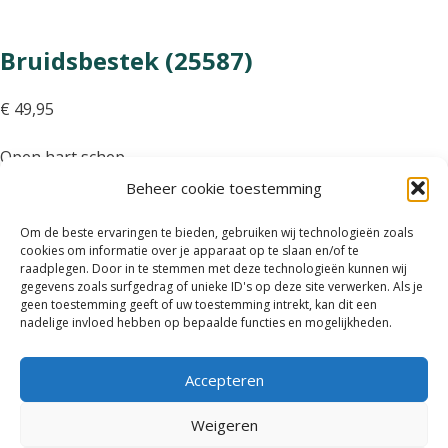
Bruidsbestek (25587)
€
49,95
Open hart schep
Beheer cookie toestemming
Slechts 1 resterend op voorraad
Om de beste ervaringen te bieden, gebruiken wij technologieën zoals
Toevoegen aan winkelwagen
cookies om informatie over je apparaat op te slaan en/of te
raadplegen. Door in te stemmen met deze technologieën kunnen wij
gegevens zoals surfgedrag of unieke ID's op deze site verwerken. Als je
geen toestemming geeft of uw toestemming intrekt, kan dit een
Retourneren
nadelige invloed hebben op bepaalde functies en mogelijkheden.
Garantie & Klachten
Levertijd en
Accepteren
verzendkosten
Weigeren
Betaalmethodes