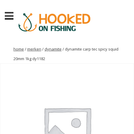
home
/
merken
/
dynamite
/ dynamite carp tec spicy squid
20mm 1kg dy1182