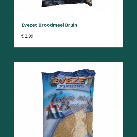
Evezet Broodmeel Bruin
€
2,99