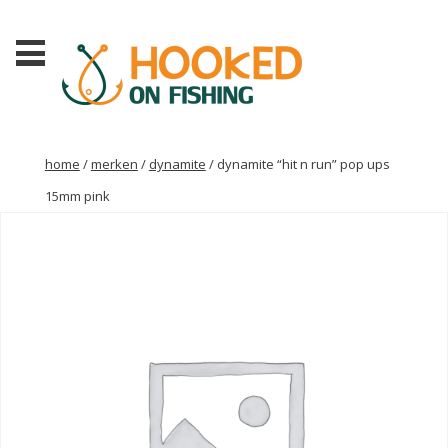
home
/
merken
/
dynamite
/ dynamite “hit n run” pop ups
15mm pink