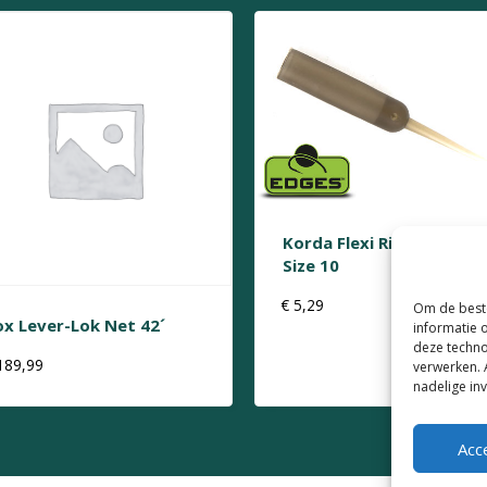
Korda Flexi Ring Swivels
Size 10
€
5,29
Om de beste
ox Lever-Lok Net 42´
informatie 
deze techno
189,99
verwerken. 
nadelige in
Acc