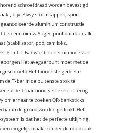
behorend schroefdraad worden bevestigd
akt, bijv. Bivvy stormkappen, spod-
geanodiseerde aluminium constructie
ebben een nieuw Auger-punt dat door alle
t (stabilisator, pod, cam loks,
r Point T-Bar wordt in het uiteinde van
pgeborgen Het avegaarpunt moet met de
n geschroefd Het binnenste gedeelte
 de T-bar in de buitenste stok te
r zal de T-bar nooit verliezen of terug
vy om ernaar te zoeken QR-banksticks
rbar in de grond worden gedrukt. Het
systeem is dat het de perfecte uitlijning
unen mogelijk maakt zonder de noodzaak