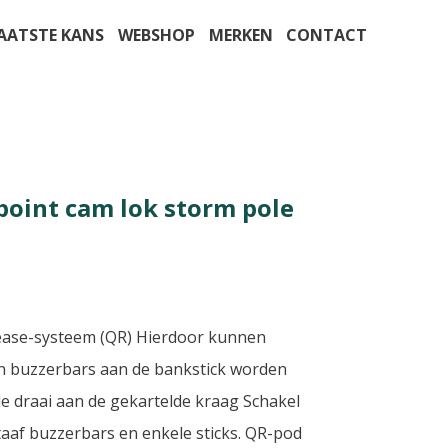
AATSTE KANS
WEBSHOP
MERKEN
CONTACT
oint cam lok storm pole
ease-systeem (QR) Hierdoor kunnen
n buzzerbars aan de bankstick worden
e draai aan de gekartelde kraag Schakel
taaf buzzerbars en enkele sticks. QR-pod