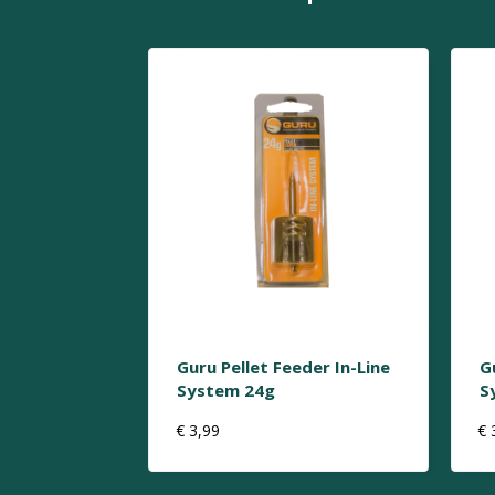
Guru Pellet Feeder In-Line
G
System 24g
S
€
3,99
€