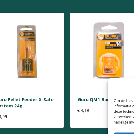
uru Pellet Feeder X-Safe
Guru QM1 Barbless Size 
Om de beste
ystem 24g
informatie 
€
4,19
deze techno
3,99
verwerken. 
nadelige in