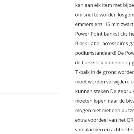
kan aan elk item met bij
om snel te worden losgema
emmers enz. 16 mm zwart 
Power Point banksticks h
Black Label-accessoires gaa
podiumstandaard) De Powe
de bankstick binnenin o
T-balk in de grond worde
moet worden verwijderd om
kunnen steken De gebruike
moeten lopen naar de biv
mogen niet met een buzze
extra voordeel van het QR-
van alarmen en achterste