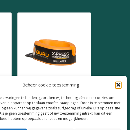
Beheer cookie toestemming
14
Guru X-Press Method
 ervaringen te bieden, gebruiken wij technologieën zoals cookies om
Mould Large
over je apparaat op te slaan en/of te raadplegen. Door in te stemmen met
logieën kunnen wij gegevens zoals surfgedrag of unieke ID's op deze site
€
5,49
Als je geen toestemming geeft of uw toestemming intrekt, kan dit een
vloed hebben op bepaalde functies en mogelijkheden.