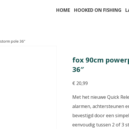
HOME
HOOKED ON FISHING
L
storm pole 36″
fox 90cm powerp
36″
€
20,99
Met het nieuwe Quick Rel
alarmen, achtersteunen e
bevestigd door een simpel
eenvoudig tussen 2 of 3 s