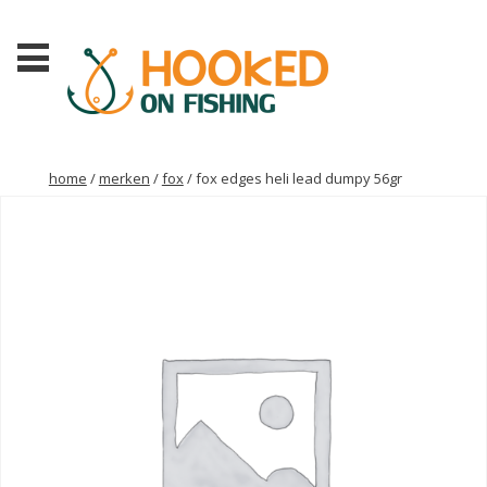
home
/
merken
/
fox
/ fox edges heli lead dumpy 56gr