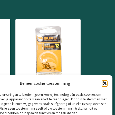
Beheer cookie toestemming
cs
Guru MWG Barbless Size
 ervaringen te bieden, gebruiken wij technologieën zoals cookies om
12
over je apparaat op te slaan en/of te raadplegen. Door in te stemmen met
logieën kunnen wij gegevens zoals surfgedrag of unieke ID's op deze site
€
2,49
Als je geen toestemming geeft of uw toestemming intrekt, kan dit een
vloed hebben op bepaalde functies en mogelijkheden.