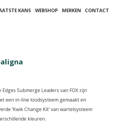
AATSTE KANS
WEBSHOP
MERKEN
CONTACT
-aligna
je Edges Submerge Leaders van FOX zijn
met een in-line loodsysteem gemaakt en
verde ‘Kwik Change Kit’ van wartelsysteem
verschillende kleuren.