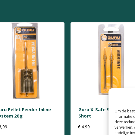
uru Pellet Feeder Inline
Guru X-Safe Spare Elasti
Om de beste
ystem 28g
Short
informatie 
deze techno
3,99
€
4,99
verwerken. 
nadelige in