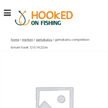
home
/
merken
/
gamakatzu
/ gamakatsu competition-
bream haak 12-0.14 22cm