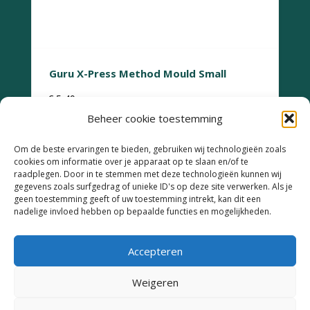
Guru X-Press Method Mould Small
€
5,49
Beheer cookie toestemming
Om de beste ervaringen te bieden, gebruiken wij technologieën zoals
cookies om informatie over je apparaat op te slaan en/of te
raadplegen. Door in te stemmen met deze technologieën kunnen wij
gegevens zoals surfgedrag of unieke ID's op deze site verwerken. Als je
geen toestemming geeft of uw toestemming intrekt, kan dit een
Retourneren
nadelige invloed hebben op bepaalde functies en mogelijkheden.
Garantie & Klachten
Levertijd en
Accepteren
verzendkosten
Weigeren
Betaalmethodes