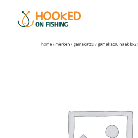
home
/
merken
/
gamakatzu
/ gamakatsu haak ls-2