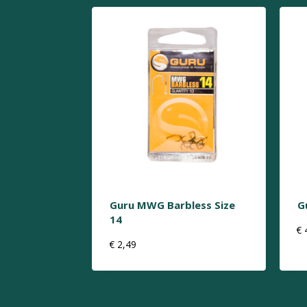
Guru MWG Barbless Size
G
14
€
€
2,49