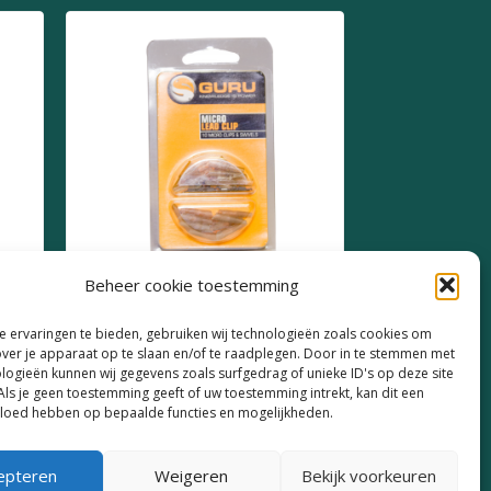
Beheer cookie toestemming
Guru Micro Lead Clip
 ervaringen te bieden, gebruiken wij technologieën zoals cookies om
over je apparaat op te slaan en/of te raadplegen. Door in te stemmen met
€
5,49
logieën kunnen wij gegevens zoals surfgedrag of unieke ID's op deze site
Als je geen toestemming geeft of uw toestemming intrekt, kan dit een
vloed hebben op bepaalde functies en mogelijkheden.
epteren
Weigeren
Bekijk voorkeuren