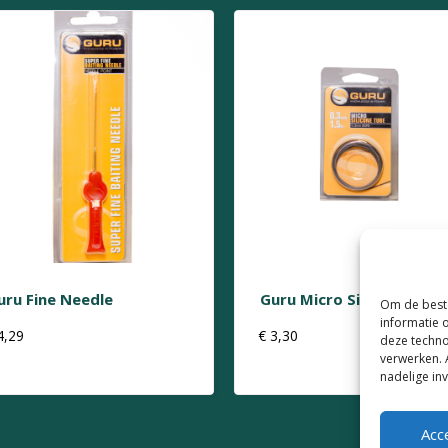
uru Fine Needle
Guru Micro Silicone Tube
Om de beste
informatie 
4,29
€
3,30
deze techno
verwerken. 
nadelige in
Acc