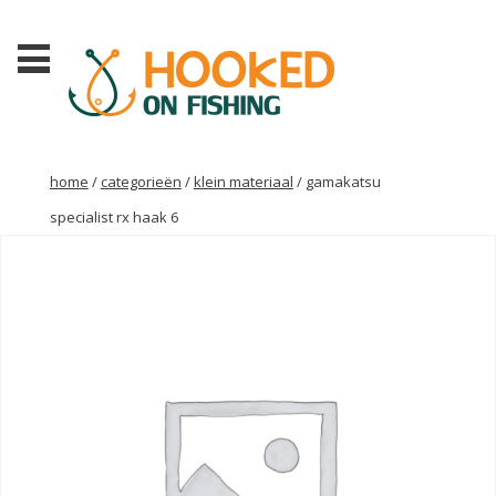
home
/
categorieën
/
klein materiaal
/ gamakatsu
specialist rx haak 6