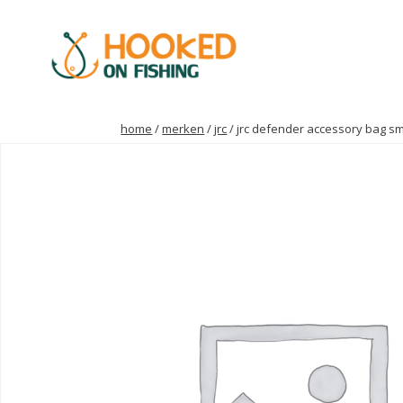
home
/
merken
/
jrc
/ jrc defender accessory bag s