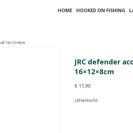
HOME
HOOKED ON FISHING
L
mall 16×12×8cm
JRC defender ac
16×12×8cm
€
11,90
Uitverkocht