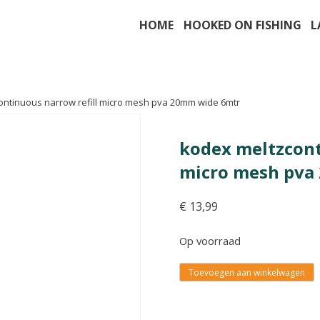
HOME
HOOKED ON FISHING
L
ontinuous narrow refill micro mesh pva 20mm wide 6mtr
kodex meltzcont
micro mesh pva
€
13,99
Op voorraad
Toevoegen aan winkelwagen