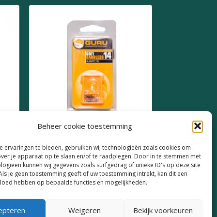
Beheer cookie toestemming
Guru QM1 Barbless Size 14
 ervaringen te bieden, gebruiken wij technologieën zoals cookies om
over je apparaat op te slaan en/of te raadplegen. Door in te stemmen met
€
4,19
logieën kunnen wij gegevens zoals surfgedrag of unieke ID's op deze site
Als je geen toestemming geeft of uw toestemming intrekt, kan dit een
vloed hebben op bepaalde functies en mogelijkheden.
epteren
Weigeren
Bekijk voorkeuren