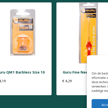
uru QM1 Barbless Size 10
Guru Fine Needle
Om de beste
informatie 
4,19
€
4,29
deze techno
verwerken. 
nadelige in
Acc