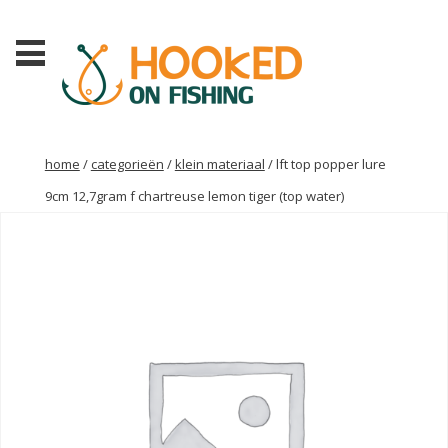
home
/
categorieën
/
klein materiaal
/ lft top popper lure
9cm 12,7gram f chartreuse lemon tiger (top water)