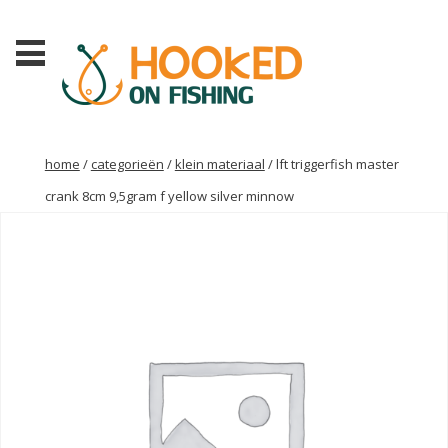
home
/
categorieën
/
klein materiaal
/ lft triggerfish master
crank 8cm 9,5gram f yellow silver minnow