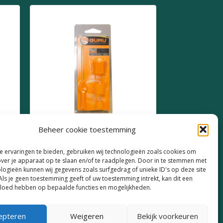
Beheer cookie toestemming
Guru Pellet Cones
 ervaringen te bieden, gebruiken wij technologieën zoals cookies om
over je apparaat op te slaan en/of te raadplegen. Door in te stemmen met
€
6,99
logieën kunnen wij gegevens zoals surfgedrag of unieke ID's op deze site
Als je geen toestemming geeft of uw toestemming intrekt, kan dit een
vloed hebben op bepaalde functies en mogelijkheden.
epteren
Weigeren
Bekijk voorkeuren