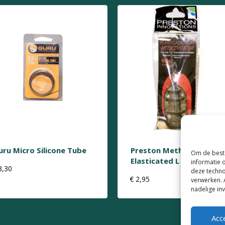
uru Micro Silicone Tube
Preston Method Feeder
Om de beste
Elasticated L 60g
informatie 
3,30
deze techno
€
2,95
verwerken. 
nadelige in
Acc