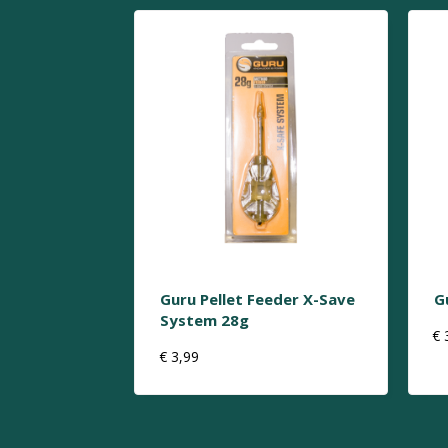
Guru Pellet Feeder X-Save
G
System 28g
€
€
3,99