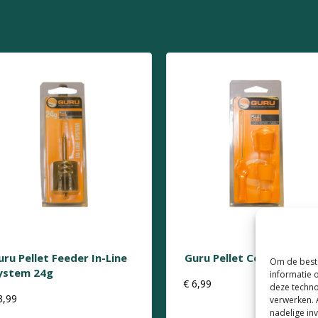
uru Pellet Feeder In-Line
Guru Pellet Cones
Om de beste
ystem 24g
informatie 
€
6,99
deze techno
3,99
verwerken. 
nadelige in