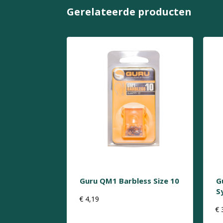
Gerelateerde producten
Guru QM1 Barbless Size 10
G
S
€
4,19
€