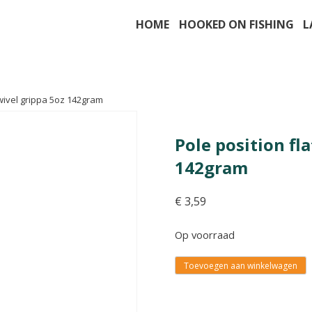
HOME
HOOKED ON FISHING
L
swivel grippa 5oz 142gram
Pole position fl
142gram
€
3,59
Op voorraad
Toevoegen aan winkelwagen