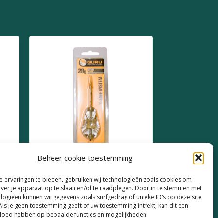
Beheer cookie toestemming
Guru Pellet Feeder X-Save
 ervaringen te bieden, gebruiken wij technologieën zoals cookies om
System 28g
over je apparaat op te slaan en/of te raadplegen. Door in te stemmen met
logieën kunnen wij gegevens zoals surfgedrag of unieke ID's op deze site
€
3,99
Als je geen toestemming geeft of uw toestemming intrekt, kan dit een
vloed hebben op bepaalde functies en mogelijkheden.