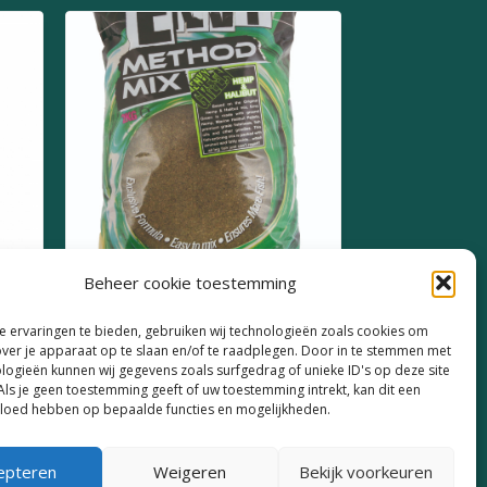
Beheer cookie toestemming
Bait Tech Envy Method
 ervaringen te bieden, gebruiken wij technologieën zoals cookies om
Mix 2kg
over je apparaat op te slaan en/of te raadplegen. Door in te stemmen met
logieën kunnen wij gegevens zoals surfgedrag of unieke ID's op deze site
€
8,50
Als je geen toestemming geeft of uw toestemming intrekt, kan dit een
vloed hebben op bepaalde functies en mogelijkheden.
epteren
Weigeren
Bekijk voorkeuren