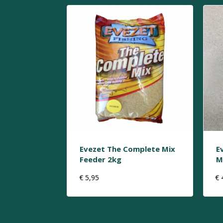
Evezet The Complete Mix
E
Feeder 2kg
M
€
5,95
€