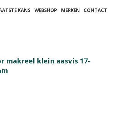
AATSTE KANS
WEBSHOP
MERKEN
CONTACT
r makreel klein aasvis 17-
am