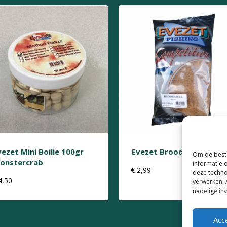
vezet Mini Boilie 100gr
Evezet Broodmeel Bruin
Om de beste
onstercrab
informatie 
€
2,99
deze techno
4,50
verwerken. 
nadelige in
Acc