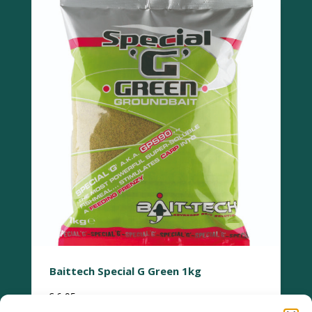
Baittech Special G Green 1kg
€
6,95