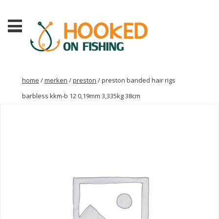
home
/
merken
/
preston
/ preston banded hair rigs
barbless kkm-b 12 0,19mm 3,335kg 38cm