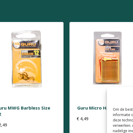
uru MWG Barbless Size
Guru Micro Hair Stops
Om de beste
2
informatie 
€
4,49
deze techno
2,49
verwerken. 
nadelige in