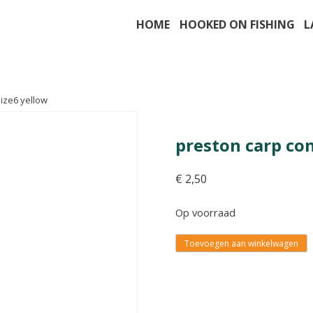
HOME
HOOKED ON FISHING
L
size6 yellow
preston carp co
€
2,50
Op voorraad
Toevoegen aan winkelwagen