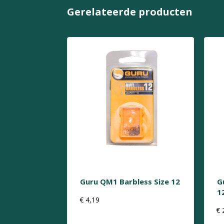
Gerelateerde producten
Guru QM1 Barbless Size 12
G
1
€
4,19
€