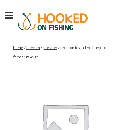
home
/
merken
/
preston
/ preston ics in-line banjo xr
feeder m 45gr