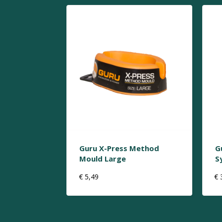
Guru X-Press Method
G
Mould Large
S
€
5,49
€