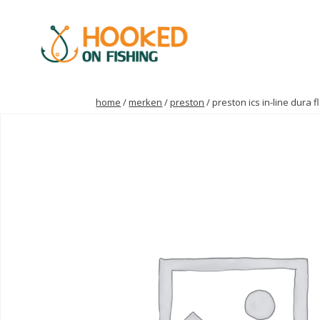
home
/
merken
/
preston
/ preston ics in-line dura 