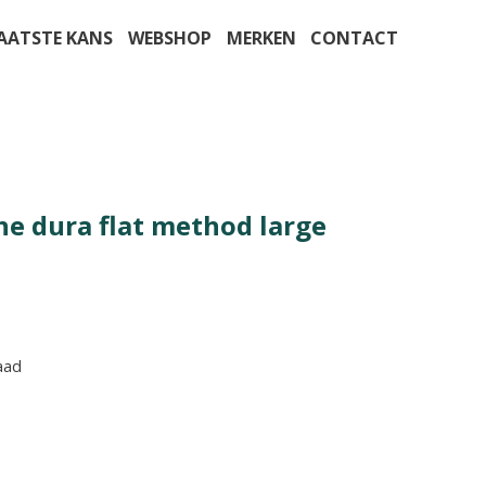
AATSTE KANS
WEBSHOP
MERKEN
CONTACT
ine dura flat method large
aad