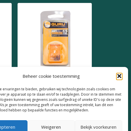
Beheer cookie toestemming
Guru QM1 Barbless Size 12
 ervaringen te bieden, gebruiken wij technologieën zoals cookies om
over je apparaat op te slaan en/of te raadplegen. Door in te stemmen met
€
4,19
logieën kunnen wij gegevens zoals surfgedrag of unieke ID's op deze site
Als je geen toestemming geeft of uw toestemming intrekt, kan dit een
vloed hebben op bepaalde functies en mogelijkheden.
epteren
Weigeren
Bekijk voorkeuren