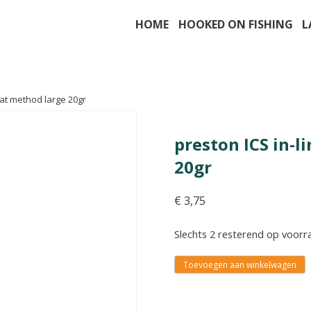
HOME
HOOKED ON FISHING
L
flat method large 20gr
preston ICS in-l
20gr
€
3,75
Slechts 2 resterend op voorr
Toevoegen aan winkelwagen