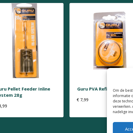
uru Pellet Feeder Inline
Guru PVA Refill
Om de beste
ystem 28g
informatie 
€
7,99
deze techno
3,99
verwerken. 
nadelige in
Acc