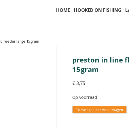
HOME
HOOKED ON FISHING
L
hod feeder large 15gram
preston in line 
15gram
€
3,75
Op voorraad
Toevoegen aan winkelwagen