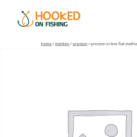
home
/
merken
/
preston
/ preston in line flat met