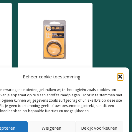
Beheer cookie toestemming
Guru Micro Silicone Tube
 ervaringen te bieden, gebruiken wij technologieën zoals cookies om
over je apparaat op te slaan en/of te raadplegen. Door in te stemmen met
€
3,30
logieën kunnen wij gegevens zoals surfgedrag of unieke ID's op deze site
Als je geen toestemming geeft of uw toestemming intrekt, kan dit een
vloed hebben op bepaalde functies en mogelijkheden.
epteren
Weigeren
Bekijk voorkeuren