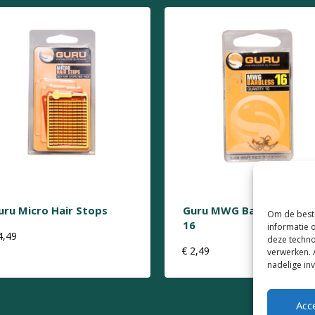
uru Micro Hair Stops
Guru MWG Barbless Size
Om de beste
16
informatie 
4,49
deze techno
€
2,49
verwerken. 
nadelige in
Acc