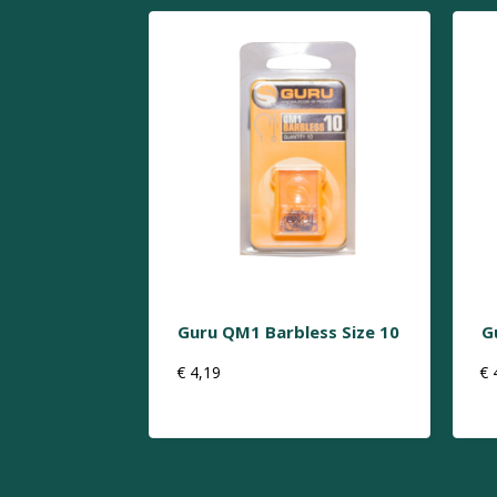
Guru QM1 Barbless Size 10
G
€
4,19
€