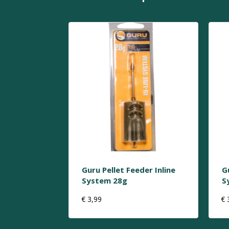
Guru Pellet Feeder Inline
G
System 28g
S
€
3,99
€