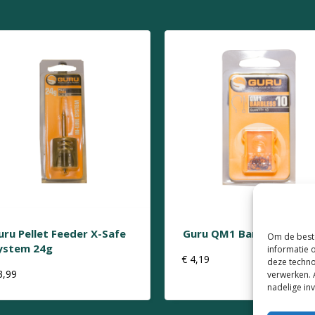
uru Pellet Feeder X-Safe
Guru QM1 Barbless Size 
Om de beste
ystem 24g
informatie 
€
4,19
deze techno
3,99
verwerken. 
nadelige in