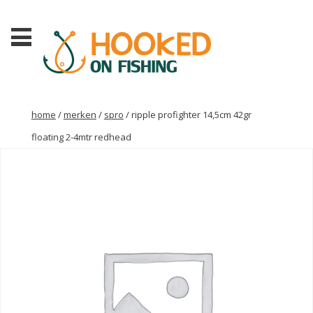
home
/
merken
/
spro
/ ripple profighter 14,5cm 42gr
floating 2-4mtr redhead