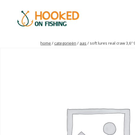
home
/
categorieën
/
aas
/ soft lures real craw 3,6″