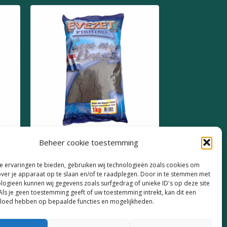
Beheer cookie toestemming
x
Evezet Teammix Brasem
Zwart 1kg
 ervaringen te bieden, gebruiken wij technologieën zoals cookies om
over je apparaat op te slaan en/of te raadplegen. Door in te stemmen met
€
3,50
logieën kunnen wij gegevens zoals surfgedrag of unieke ID's op deze site
Als je geen toestemming geeft of uw toestemming intrekt, kan dit een
vloed hebben op bepaalde functies en mogelijkheden.