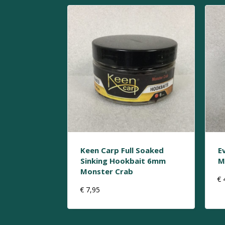
Keen Carp Full Soaked
E
Sinking Hookbait 6mm
M
Monster Crab
€
€
7,95