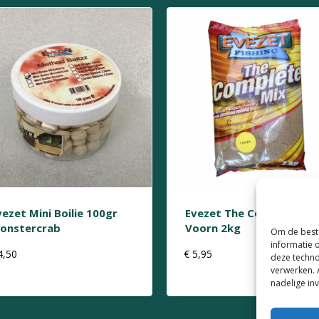
vezet Mini Boilie 100gr
Evezet The Complete Mi
onstercrab
Voorn 2kg
Om de beste
informatie 
4,50
€
5,95
deze techno
verwerken. 
nadelige in