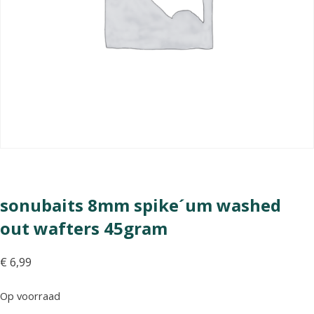
sonubaits 8mm spike´um washed
out wafters 45gram
€
6,99
Op voorraad