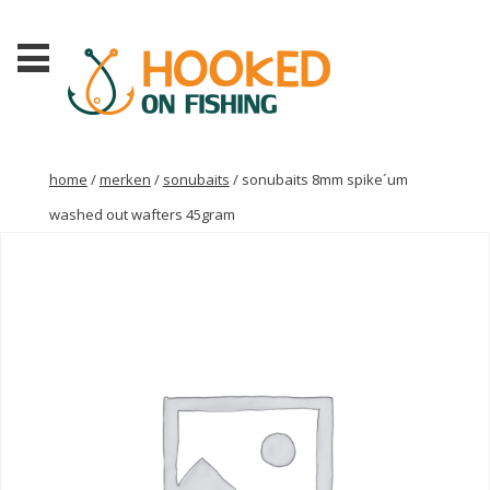
home
/
merken
/
sonubaits
/ sonubaits 8mm spike´um
washed out wafters 45gram