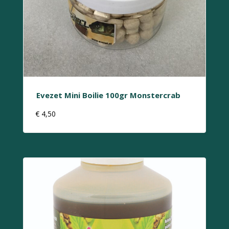
Evezet Mini Boilie 100gr Monstercrab
€
4,50