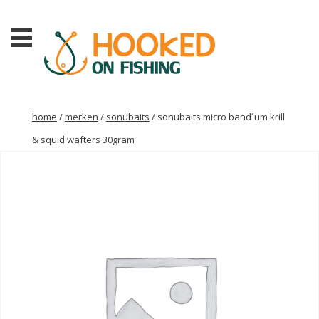
home
/
merken
/
sonubaits
/ sonubaits micro band´um krill
& squid wafters 30gram