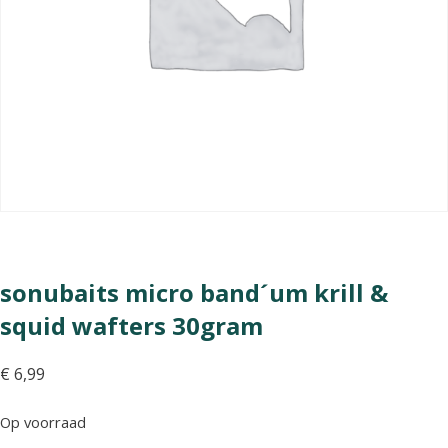
sonubaits micro band´um krill &
squid wafters 30gram
€
6,99
Op voorraad