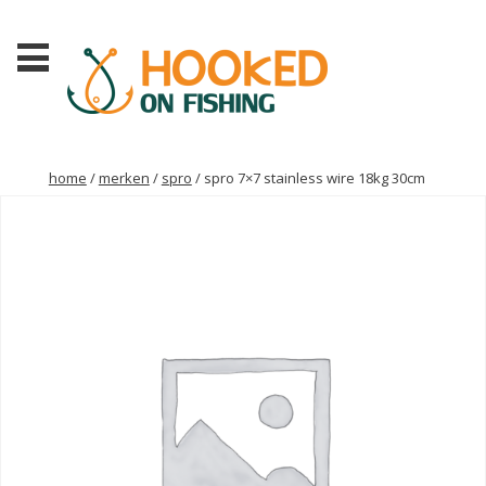
home
/
merken
/
spro
/ spro 7×7 stainless wire 18kg 30cm