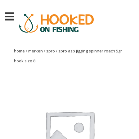
home
/
merken
/
spro
/ spro asp jigging spinner roach 5gr
hook size 8