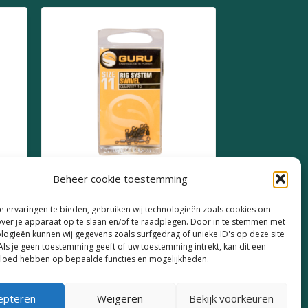
Beheer cookie toestemming
Guru Snap Rig System
 ervaringen te bieden, gebruiken wij technologieën zoals cookies om
Swivel Size 11
over je apparaat op te slaan en/of te raadplegen. Door in te stemmen met
logieën kunnen wij gegevens zoals surfgedrag of unieke ID's op deze site
€
3,69
Als je geen toestemming geeft of uw toestemming intrekt, kan dit een
vloed hebben op bepaalde functies en mogelijkheden.
epteren
Weigeren
Bekijk voorkeuren