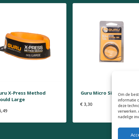
uru X-Press Method
Guru Micro Silicone Tube
Om de beste
ould Large
informatie 
€
3,30
deze techno
5,49
verwerken. 
nadelige in
Acc