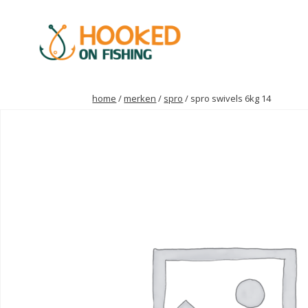
home
/
merken
/
spro
/ spro swivels 6kg 14