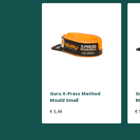
Guru X-Press Method
G
Mould Small
M
€
5,49
€