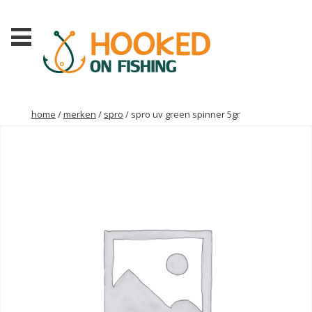
home
/
merken
/
spro
/ spro uv green spinner 5gr