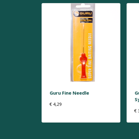
Guru Fine Needle
G
S
€
4,29
€