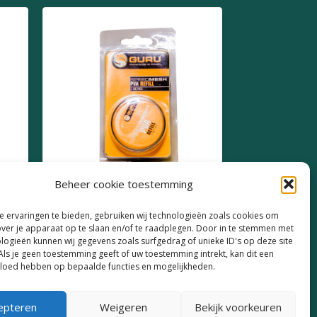
Beheer cookie toestemming
Guru PVA Refill
 ervaringen te bieden, gebruiken wij technologieën zoals cookies om
over je apparaat op te slaan en/of te raadplegen. Door in te stemmen met
€
7,99
logieën kunnen wij gegevens zoals surfgedrag of unieke ID's op deze site
Als je geen toestemming geeft of uw toestemming intrekt, kan dit een
vloed hebben op bepaalde functies en mogelijkheden.
epteren
Weigeren
Bekijk voorkeuren