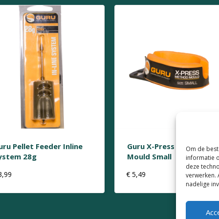
uru Pellet Feeder Inline
Guru X-Press Method
Om de beste
ystem 28g
Mould Small
informatie 
deze techno
3,99
€
5,49
verwerken. 
nadelige in
Acc