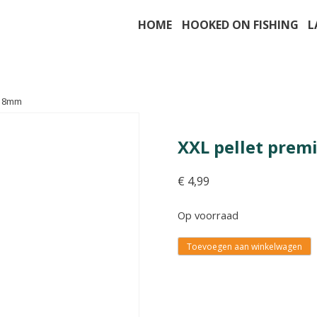
HOME
HOOKED ON FISHING
L
e 8mm
XXL pellet pre
€
4,99
Op voorraad
Toevoegen aan winkelwagen