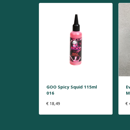
GOO Spicy Squid 115ml
E
016
M
€
18,49
€