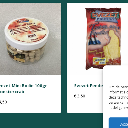
vezet Mini Boilie 100gr
Evezet Feeder Geel 1kg
Om de beste
onstercrab
informatie 
€
3,50
deze techno
4,50
verwerken. 
nadelige in
Acc