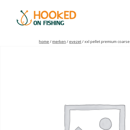
home
/
merken
/
evezet
/ xxl pellet premium coars