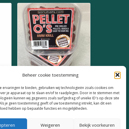
Beheer cookie toestemming
Sonubaits Pellets O’s 8mm
 ervaringen te bieden, gebruiken wij technologieën zoals cookies om
Krill
over je apparaat op te slaan en/of te raadplegen. Door in te stemmen met
logieën kunnen wij gegevens zoals surfgedrag of unieke ID's op deze site
€
3,99
Als je geen toestemming geeft of uw toestemming intrekt, kan dit een
vloed hebben op bepaalde functies en mogelijkheden.
epteren
Weigeren
Bekijk voorkeuren