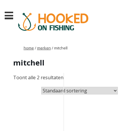
home
/
merken
/ mitchell
mitchell
Toont alle 2 resultaten
Mitchell
MX1
3000
1532065
€
21,90
Toevoegen