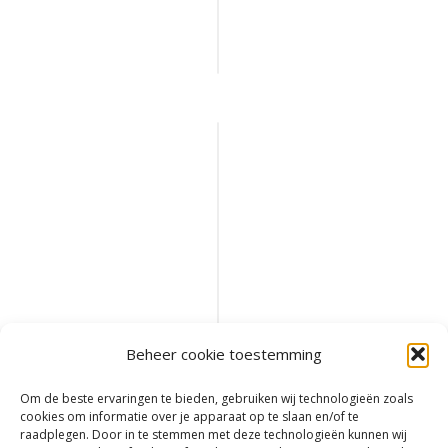
aan
winkelwagen
Mitchell
MX1
4000
1532066
€
23,90
Toevoegen
aan
Beheer cookie toestemming
winkelwagen
Om de beste ervaringen te bieden, gebruiken wij technologieën zoals
cookies om informatie over je apparaat op te slaan en/of te
raadplegen. Door in te stemmen met deze technologieën kunnen wij