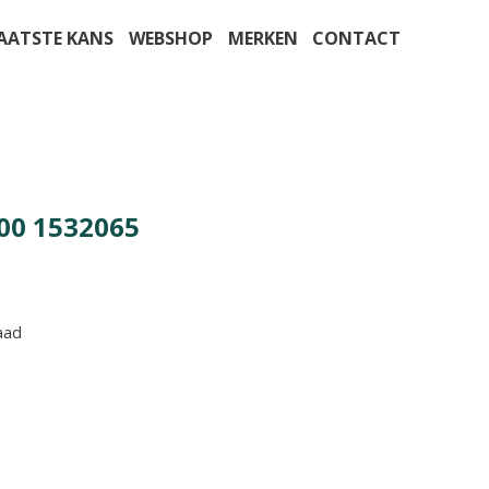
AATSTE KANS
WEBSHOP
MERKEN
CONTACT
00 1532065
aad