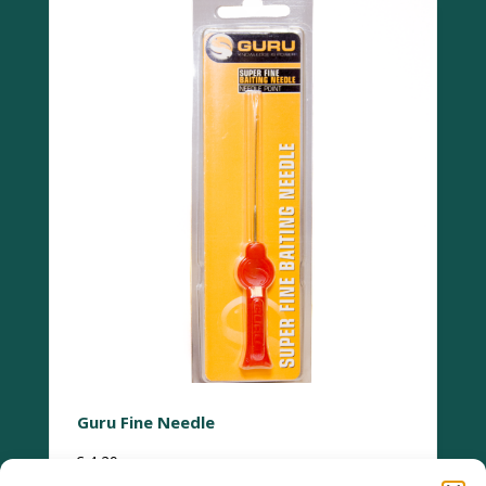
Guru Fine Needle
€
4,29