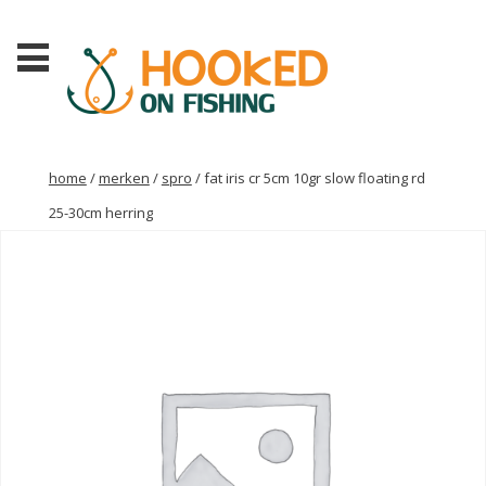
home
/
merken
/
spro
/ fat iris cr 5cm 10gr slow floating rd
25-30cm herring