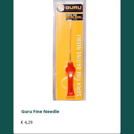
Guru Fine Needle
€
4,29