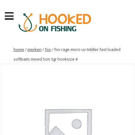
home
/
merken
/
fox
/ fox rage micro uv tiddler fast loaded
softbaits mixed 5cm 3gr hooksize 4