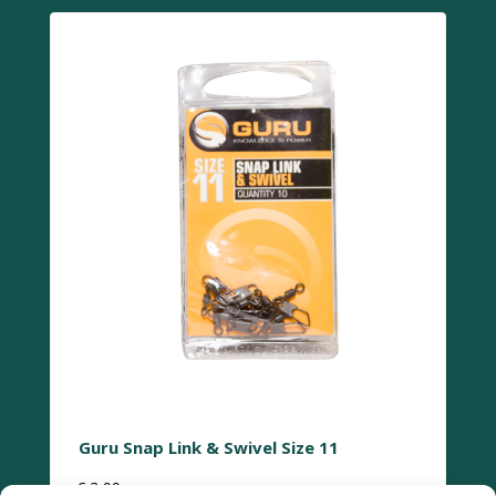
Guru Snap Link & Swivel Size 11
€
3,99