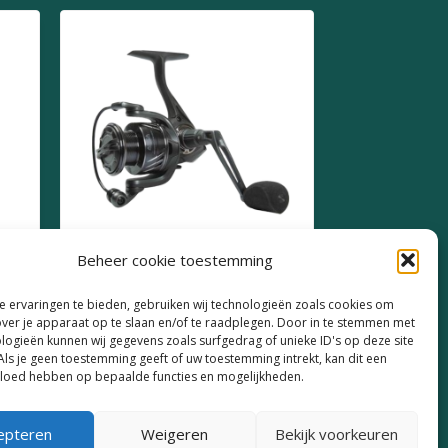
Beheer cookie toestemming
g
Arca Werpmolen RS20
 ervaringen te bieden, gebruiken wij technologieën zoals cookies om
over je apparaat op te slaan en/of te raadplegen. Door in te stemmen met
€
50,90
logieën kunnen wij gegevens zoals surfgedrag of unieke ID's op deze site
Als je geen toestemming geeft of uw toestemming intrekt, kan dit een
vloed hebben op bepaalde functies en mogelijkheden.
epteren
Weigeren
Bekijk voorkeuren