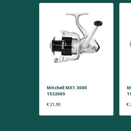
Mitchell MX1 3000
M
1532065
1
€
21,90
€