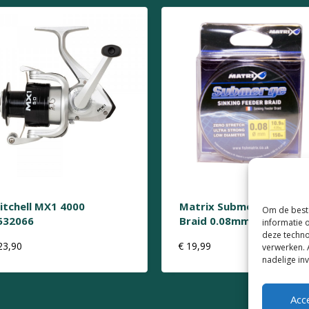
itchell MX1 4000
Matrix Submerge Sinkin
Om de beste
532066
Braid 0.08mm
informatie 
deze techno
23,90
€
19,99
verwerken. 
nadelige in
Acc