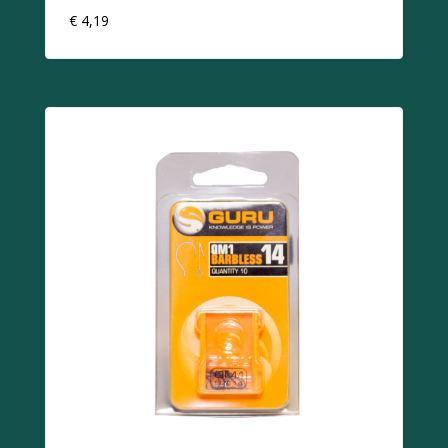
€
4,19