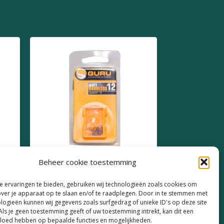
Beheer cookie toestemming
e
Guru QM1 Barbless Size 12
 ervaringen te bieden, gebruiken wij technologieën zoals cookies om
over je apparaat op te slaan en/of te raadplegen. Door in te stemmen met
€
4,19
logieën kunnen wij gegevens zoals surfgedrag of unieke ID's op deze site
Als je geen toestemming geeft of uw toestemming intrekt, kan dit een
vloed hebben op bepaalde functies en mogelijkheden.