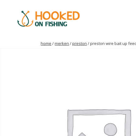
home
/
merken
/
preston
/ preston wire bait up fe