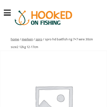
home
/
merken
/
spro
/ spro hd baitfish rig 7×7 wire 30cm
size2 12kg 12-17cm