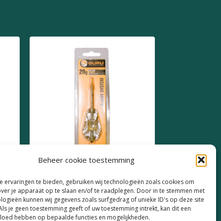
Beheer cookie toestemming
Guru Pellet Feeder X-Save
 ervaringen te bieden, gebruiken wij technologieën zoals cookies om
System 28g
over je apparaat op te slaan en/of te raadplegen. Door in te stemmen met
logieën kunnen wij gegevens zoals surfgedrag of unieke ID's op deze site
€
3,99
Als je geen toestemming geeft of uw toestemming intrekt, kan dit een
vloed hebben op bepaalde functies en mogelijkheden.