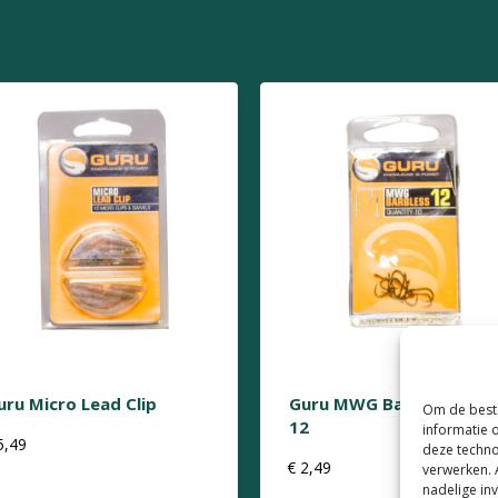
uru Micro Lead Clip
Guru MWG Barbless Size
Om de beste
12
informatie 
5,49
deze techno
€
2,49
verwerken. 
nadelige in