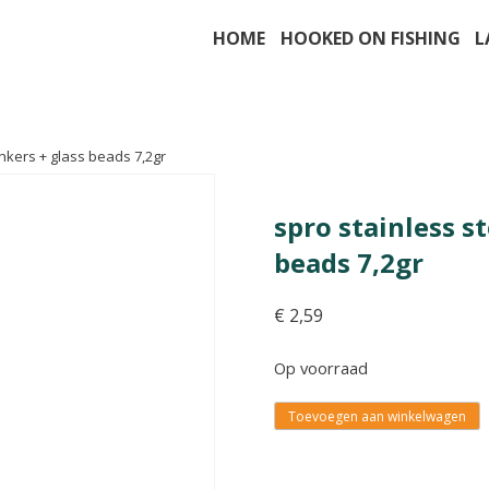
HOME
HOOKED ON FISHING
L
sinkers + glass beads 7,2gr
spro stainless st
beads 7,2gr
€
2,59
Op voorraad
Toevoegen aan winkelwagen